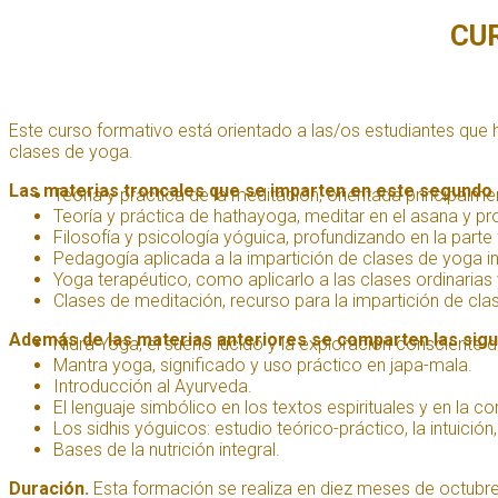
CU
Este curso formativo está orientado a las/os estudiantes que 
clases de yoga.
Las materias troncales que se imparten en este segundo 
Teoría y práctica de la meditación, orientada principalm
Teoría y práctica de hathayoga, meditar en el asana y pr
Filosofía y psicología yóguica, profundizando en la parte f
Pedagogía aplicada a la impartición de clases de yoga int
Yoga terapéutico, como aplicarlo a las clases ordinarias 
Clases de meditación, recurso para la impartición de cla
Además de las materias anteriores se comparten las sigu
Nidra Yoga, el sueño lúcido y la exploración consciente 
Mantra yoga, significado y uso práctico en japa-mala.
Introducción al Ayurveda.
El lenguaje simbólico en los textos espirituales y en la 
Los sidhis yóguicos: estudio teórico-práctico, la intuició
Bases de la nutrición integral.
Duración.
Esta formación se realiza en diez meses de octubre 