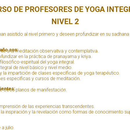
RSO DE PROFESORES DE YOGA INTEG
NIVEL 2
han asistido al nivel primero y deseen profundizar en su sadhan
año son:
ente a la meditación observativa y contemplativa.
ofundizar en la práctica de pranayama y kriya.
ilosófico-espiritual del yoga integral.
egral de nivel básico y nivel medio.
y la impartición de clases específicas de yoga terapéutico.
ses específicas y cursos de meditación.
ientes:
de otros planos de manifestación.
comprensión de las experiencias transcendentes.
n, la inspiración y la revelación como formas de conocimiento sup
a julio.