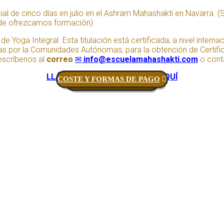
al de cinco días en julio en el Ashram Mahashakti en Navarra. (S
nde ofrezcamos formación)
de Yoga Integral. Esta titulación está certificada, a nivel inte
cidas por la Comunidades Autónomas, para la obtención de Certif
escríbenos al
correo
✉︎
info@escuelamahashakti.com
o cont
LLÁMANOS HACIENDO CLICK AQUÍ
COSTE Y FORMAS DE PAGO
CALENDARIOS 2025-26