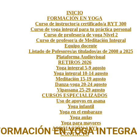
INICIO
FORMACIÓN EN YOGA
Curso de instructor/a certificado/a RYT 300
Curso de yoga integral para tu práctica personal
Curso de profesor/a de yoga Nivel 2
Curso de profesor/a de Meditación Integral
Equipo docente
Listado de Pofesores/as titulados/as de 2008 a 2025
Plataforma Audiovisual
RETIROS 2026
Yoga integral 5-9 agosto
Yoga integral 10-14 agosto
Meditación 15-19 agosto
Danza-yoga 20-24 agosto
Vipassana 25-29 agosto
CURSOS ESPECIALIZADOS
Uso de apoyos en asana
Yoga infantil
Yoga en el embarazo
Yoga aulas
Yoga para mayores
FORMACIÓN EN YOGA INTEGRA
ASOCIACIÓN APYI
CONTACTO